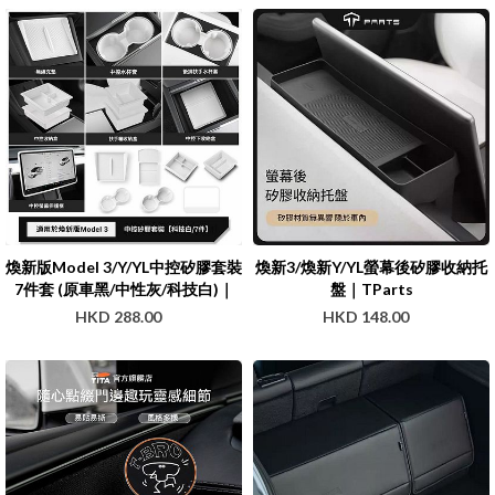
煥新版Model 3/Y/YL中控矽膠套裝
煥新3/煥新Y/YL螢幕後矽膠收納托
7件套 (原車黑/中性灰/科技白)｜
盤｜TParts
Teslun
HKD 288.00
HKD 148.00