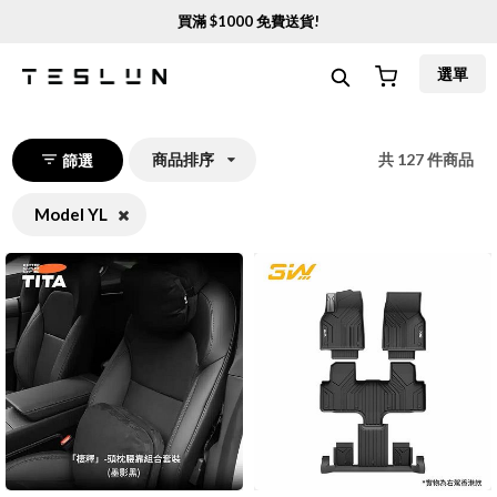
買滿 $
1000
免費送貨!
選單
商品排序
共
127
件商品
篩選
Model YL