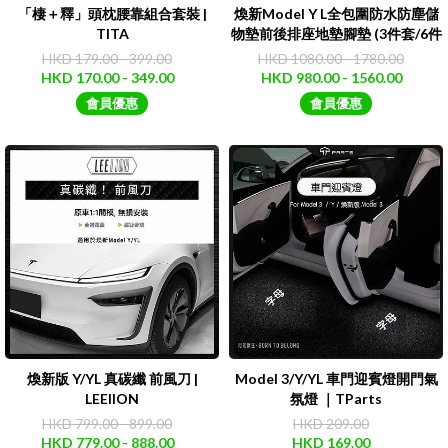
「棲＋釋」頭枕腰靠組合套裝 |
煥新Model Y L全包圍防水防塵儲
TITA
物墊前後排座地墊腳墊 (3件套/6件
套)｜3W
HKD 179.00 - 399.00
HKD 1080.00 - 1780.00
HKD 170.00 - 349.00
HKD 980.00 - 1560.00
會員優惠
會員優惠
煥新版 Y/YL 真碳纖 前風刀 |
Model 3/Y/YL 車門迎賓燈開門氣
LEEIION
氛燈 ｜TParts
HKD 799.00 - 899.00
HKD 209.00
HKD 779.00 - 888.00
HKD 169.00