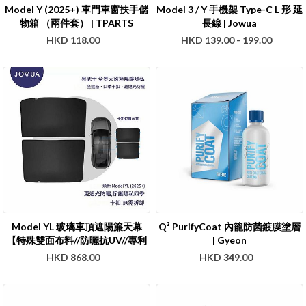
Model Y (2025+) 車門車窗扶手儲
Model 3 / Y 手機架 Type-C L 形 延
物箱 （兩件套） | TPARTS
長線 | Jowua
HKD 118.00
HKD 139.00 - 199.00
Model YL 玻璃車頂遮陽簾天幕
Q² PurifyCoat 內籠防菌鍍膜塗層
【特殊雙面布料//防曬抗UV//專利
| Gyeon
卡扣】 | Jowua
HKD 868.00
HKD 349.00