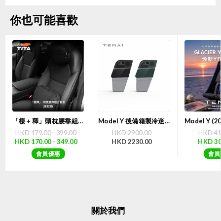
你也可能喜歡
「棲＋釋」頭枕腰靠組合套裝 | TITA
Model Y 後備箱製冷迷你雪櫃露營特麥小Y冰箱（二代）｜TEMAI 【7天購物保障】
HKD 179.00 - 399.00
HKD 2900.00
HKD 41
HKD 170.00 - 349.00
HKD 2230.00
HKD 30
會員優惠
會員
關於我們