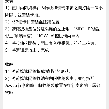
安裝
1）使用內附撬棒在內飾板和玻璃車窗之間打開一個小
間隙，並安裝卡扣。
2）將2個卡扣安裝至建議位置。
3）請確認標籤位於遮陽簾的左上角，“SIDE UP”標誌
朝上(玻璃車窗)，“JOWUA”標誌朝向車內。
4）將拉鍊拉開後，開口套入後視鏡，並拉上拉鍊。
5）將遮陽簾放上，完成！
收納
1）將前擋遮陽簾折成“蝴蝶”的形狀。
2）將前擋遮陽簾收納在內附收納袋中，並可搭配
Jowua 行李廂墊，將收納袋放置在後行李廂的下層儲
物區