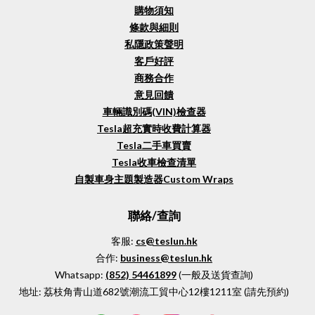
購物須知
條款與細則
私隱政策聲明
客戶好評
商務合作
意見回饋
車輛識別碼(VIN)檢查器
Tesla超充實時收費計算器
Tesla二手車買賣
Tesla收車檢查清單
自製車身主題製造器Custom Wraps
聯絡/查詢
客服:
cs@teslun.hk
合作:
business@teslun.hk
Whatsapp:
(852)
54461899
(一般及送貨查詢)
地址:
荔枝角青山道682號潮流工貿中心12樓1211室 (請先預約)