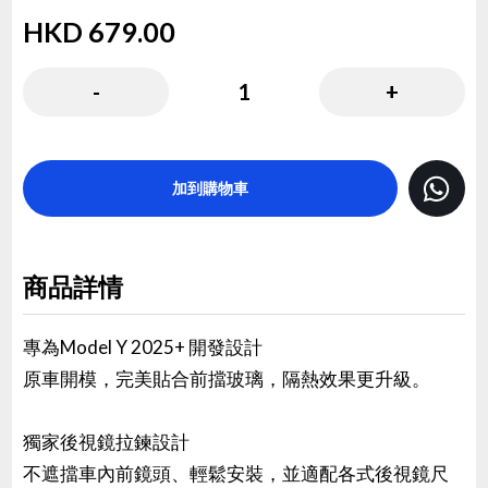
HKD
679.00
( HKD
679.00
x
1
)
-
1
+
加到購物車
商品詳情
專為Model Y 2025+ 開發設計
原車開模，完美貼合前擋玻璃，隔熱效果更升級。
獨家後視鏡拉鍊設計
不遮擋車內前鏡頭、輕鬆安裝，並適配各式後視鏡尺