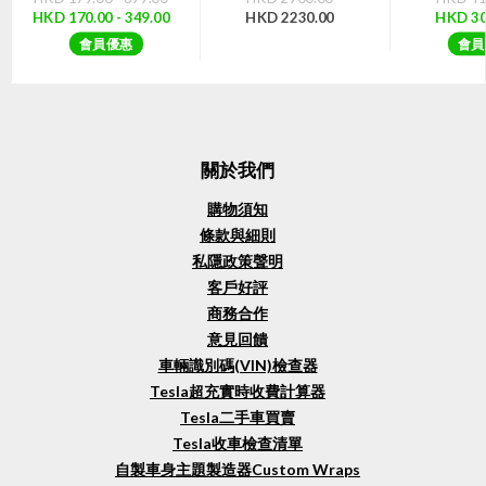
HKD 170.00 - 349.00
HKD 2230.00
HKD 30
會員優惠
會員
關於我們
購物須知
條款與細則
私隱政策聲明
客戶好評
商務合作
意見回饋
車輛識別碼(VIN)檢查器
Tesla超充實時收費計算器
Tesla二手車買賣
Tesla收車檢查清單
自製車身主題製造器Custom Wraps