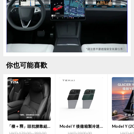
你也可能喜歡
「棲＋釋」頭枕腰靠組合套裝 | TITA
Model Y 後備箱製冷迷你雪櫃露營特麥小Y冰箱（二代）｜TEMAI 【7天購物保障】
HKD 179.00 - 399.00
HKD 2900.00
HKD 41