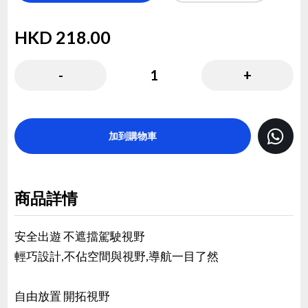
HKD
218.00
( HKD
218.00
x
1
)
-
1
+
加到購物車
商品詳情
安全出遊 不遮擋駕駛視野
輕巧設計,不佔空間與視野,導航一目了然
自由放置 開拓視野