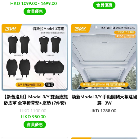
HKD 1099.00 - 1699.00
會員優惠
會員優惠
【新舊適用】Model 3/Y 雙面液態
煥新Model 3/Y 手動開關天幕遮陽
矽皮革 全車椅背墊+座墊 (7件套)
簾 | 3W
｜3W
HKD 1100.00
HKD 1288.00
HKD 950.00
會員優惠