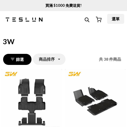
買滿 $
1000
免費送貨!
選單
3W
商品排序
共
38
件商品
篩選