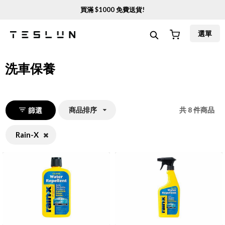
買滿 $
1000
免費送貨!
選單
洗車保養
商品排序
共
8
件商品
篩選
Rain-X