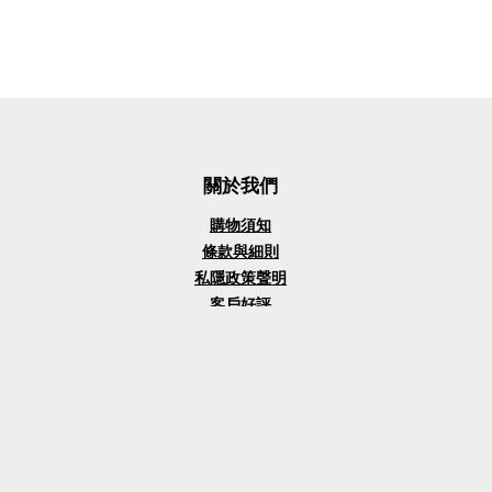
關於我們
購物須知
條款與細則
私隱政策聲明
客戶好評
商務合作
意見回饋
車輛識別碼(VIN)檢查器
Tesla超充實時收費計算器
Tesla二手車買賣
Tesla收車檢查清單
自製車身主題製造器Custom Wraps