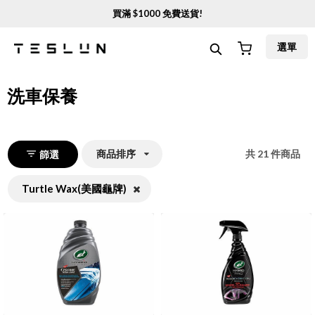
買滿 $
1000
免費送貨!
選單
洗車保養
商品排序
共
21
件商品
篩選
Turtle Wax(美國龜牌)